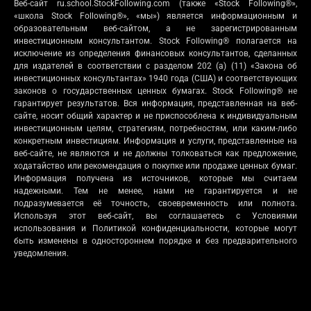
Веб-сайт ru.school.StockFollowing.com (также «Stock Following®»,
«школа Stock Following®», «мы») является информационным и
образовательным веб-сайтом, а не зарегистрированным
инвестиционным консультантом. Stock Following® полагается на
исключение из определения финансовых консультантов, сделанных
для издателей в соответствии с разделом 202 (a) (11) «Закона об
инвестиционных консультантах» 1940 года (США) и соответствующих
законов о государственных ценных бумагах. Stock Following® не
гарантирует результатов. Вся информация, представленная на веб-
сайте, носит общий характер и не приспособлена к индивидуальным
инвестиционным целям, стратегиям, потребностям, или каким-либо
конкретным инвестициям. Информация и услуги, представленные на
веб-сайте, не являются и не должны толковаться как предложение,
ходатайство или рекомендация о покупке или продаже ценных бумаг.
Информация получена из источников, которые мы считаем
надежными. Тем не менее, нами не гарантируется и не
подразумевается её точность, своевременность или полнота.
Используя этот веб-сайт, вы соглашаетесь с Условиями
использования и Политикой конфиденциальности, которые могут
быть изменены в одностороннем порядке и без предварительного
уведомления.